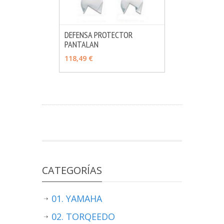
DEFENSA PROTECTOR
PANTALAN
MÁS INFO
VER OPCIONES
118,49 €
CATEGORÍAS
01. YAMAHA
02. TORQEEDO