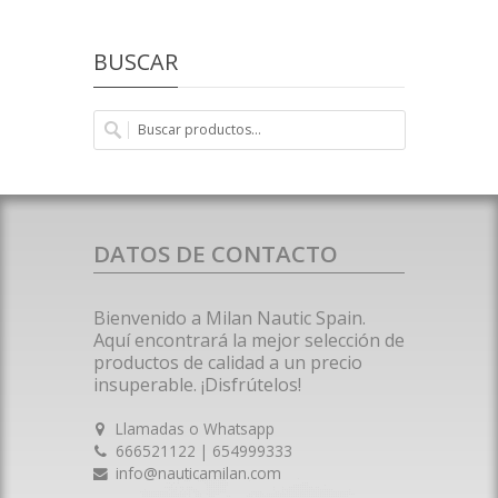
BUSCAR
DATOS DE CONTACTO
Bienvenido a Milan Nautic Spain.
Aquí encontrará la mejor selección de
productos de calidad a un precio
insuperable. ¡Disfrútelos!
Llamadas o Whatsapp
666521122 | 654999333
info@nauticamilan.com