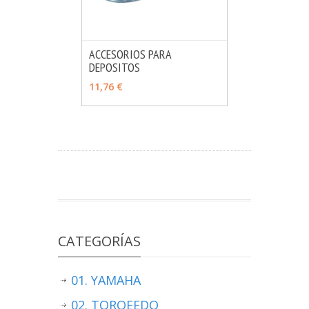
ACCESORIOS PARA
DEPOSITOS
MÁS INFO
VER OPCIONES
11,76 €
CATEGORÍAS
01. YAMAHA
02. TORQEEDO