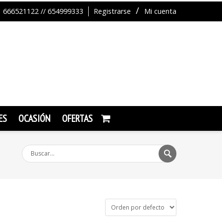
666521122 // 654999333
Registrarse
Mi cuenta
ES
OCASIÓN
OFERTAS