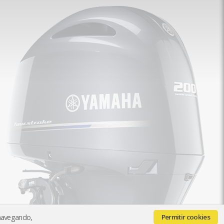
 navegando,
Permitir cookies
Quiénes somos
Contacto
Pago y Envío
Paga con seQura