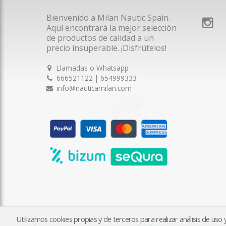
Bienvenido a Milan Nautic Spain.
Aquí encontrará la mejor selección
de productos de calidad a un
precio insuperable. ¡Disfrútelos!
Llamadas o Whatsapp
666521122 | 654999333
info@nauticamilan.com
Utilizamos cookies propias y de terceros para realizar análisis de us
2026 © Milan Nautic Spain S.L.U. | Tienda creada con
tiendy