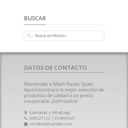
BUSCAR
DATOS DE CONTACTO
Bienvenido a Milan Nautic Spain.
Aquí encontrará la mejor selección de
productos de calidad a un precio
insuperable. ¡Disfrútelos!
Llamadas o Whatsapp
666521122 | 654999333
info@nauticamilan.com