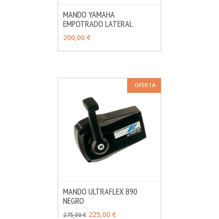
MANDO YAMAHA
EMPOTRADO LATERAL
MÁS INFO
VER OPCIONES
200,00 €
OFERTA
MANDO ULTRAFLEX B90
NEGRO
MÁS INFO
AÑADIR
225,00 €
275,00 €