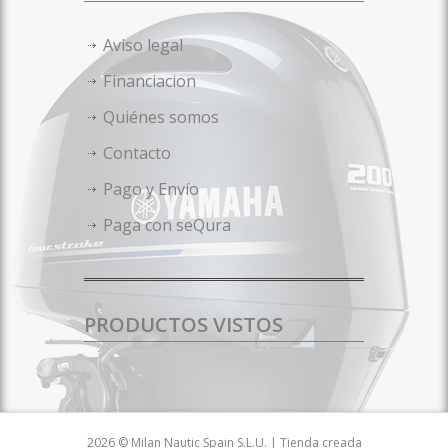
Aviso legal
Financiacion
Quiénes somos
Contacto
Pago y Envío
Paga con seQura
PRODUCTOS VISTOS
2026 © Milan Nautic Spain S.L.U. | Tienda creada