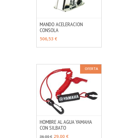
MANDO ACELERACION
CONSOLA
MÁS INFO
VER OPCIONES
506,53 €
OFERTA
HOMBRE AL AGUA YAMAHA
CON SILBATO
MÁS INFO
AÑADIR
29,00 €
36,00 €