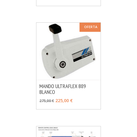
OFERTA
MANDO ULTRAFLEX B89
BLANCO
MÁS INFO
AÑADIR
225,00 €
275,00 €