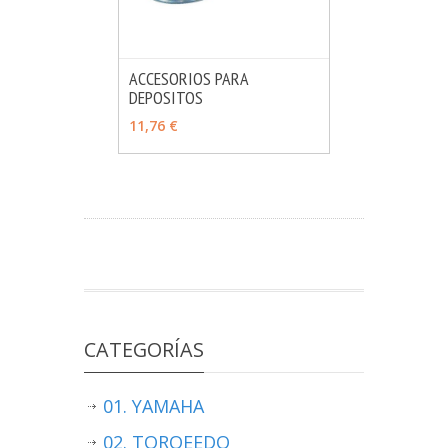
ACCESORIOS PARA
DEPOSITOS
MÁS INFO
VER OPCIONES
11,76 €
CATEGORÍAS
01. YAMAHA
02. TORQEEDO