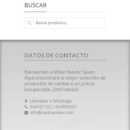
BUSCAR
DATOS DE CONTACTO
Bienvenido a Milan Nautic Spain.
Aquí encontrará la mejor selección de
productos de calidad a un precio
insuperable. ¡Disfrútelos!
Llamadas o Whatsapp
666521122 | 654999333
info@nauticamilan.com