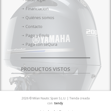
Financiacion
Quiénes somos
Contacto
Pago y Envío
Paga con seQura
PRODUCTOS VISTOS
2026 © Milan Nautic Spain S.L.U. | Tienda creada
con
tiendy