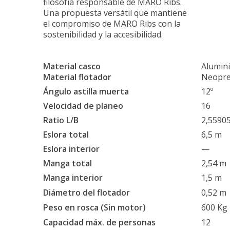
filosofía responsable de MARO Ribs.
Una propuesta versátil que mantiene
el compromiso de MARO Ribs con la
sostenibilidad y la accesibilidad.
Material casco
Alumin
Material flotador
Neopre
Ángulo astilla muerta
12º
Velocidad de planeo
16
Ratio L/B
2,5590
Eslora total
6,5 m
Eslora interior
—
Manga total
2,54 m
Manga interior
1,5 m
Diámetro del flotador
0,52 m
Peso en rosca (Sin motor)
600 Kg
Capacidad máx. de personas
12