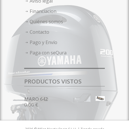
Aviso legal
Financiacion
Quiénes somos
Contacto
Pago y Envío
Paga con seQura
PRODUCTOS VISTOS
MARO 642
0.00 €