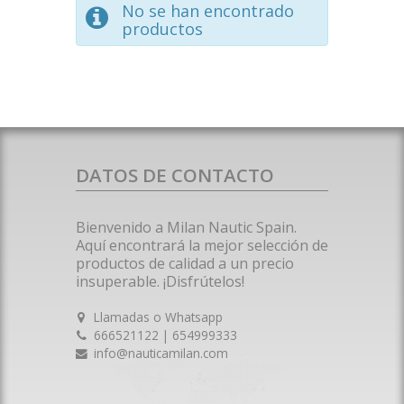
No se han encontrado
productos
DATOS DE CONTACTO
Bienvenido a Milan Nautic Spain.
Aquí encontrará la mejor selección de
productos de calidad a un precio
insuperable. ¡Disfrútelos!
Llamadas o Whatsapp
666521122 | 654999333
info@nauticamilan.com