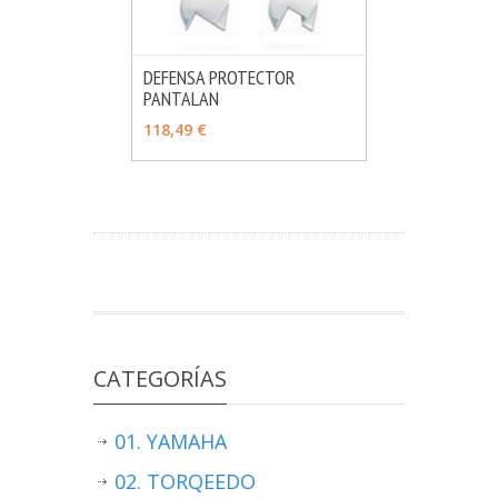
DEFENSA PROTECTOR
PANTALAN
MÁS INFO
VER OPCIONES
118,49 €
CATEGORÍAS
01. YAMAHA
02. TORQEEDO