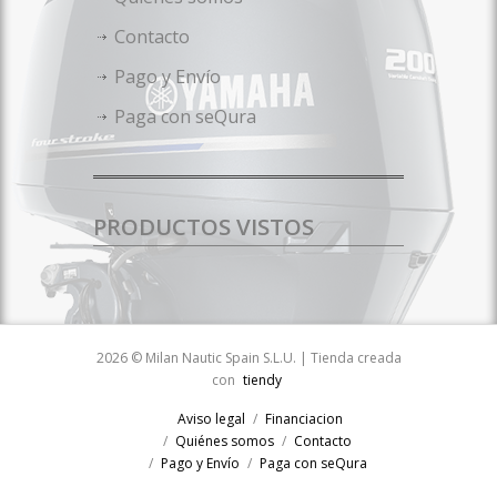
Contacto
Pago y Envío
Paga con seQura
PRODUCTOS VISTOS
2026 © Milan Nautic Spain S.L.U. | Tienda creada
con
tiendy
Aviso legal
Financiacion
Quiénes somos
Contacto
Pago y Envío
Paga con seQura