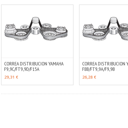
CORREA DISTRIBUCION YAMAHA
CORREA DISTRIBUCION 
F9,9C/FT9,9D/F15A
MÁS INFO
F8B/FT9,9A/F9,9B
AÑADIR
AÑADIR
29,31 €
26,28 €