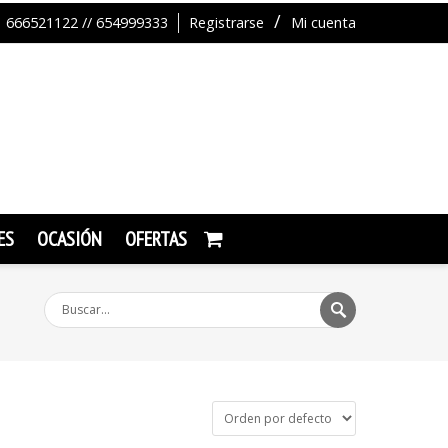
666521122 // 654999333
Registrarse
Mi cuenta
ES
OCASIÓN
OFERTAS