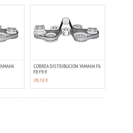
YAMAHA
CORREA DISTRIBUCION YAMAHA F6
MÁS INFO
F8 F9.9
MÁS INFO
AÑADIR
29,12 €