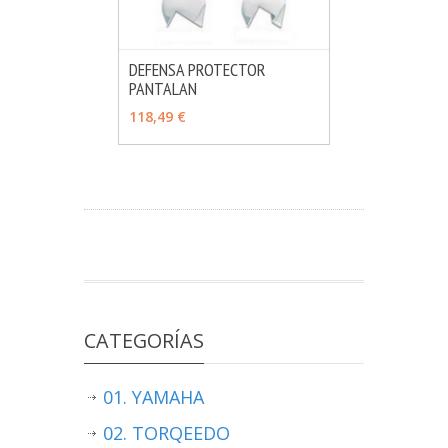
DEFENSA PROTECTOR
PANTALAN
MÁS INFO
VER OPCIONES
118,49 €
CATEGORÍAS
01. YAMAHA
02. TORQEEDO