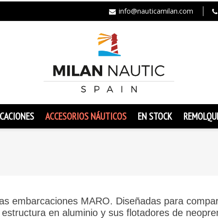
info@nauticamilan.com
CACIONES
ACCESORIOS NÁUTICOS
EN STOCK
REMOLQU
 a las embarcaciones MARO
. Diseñadas para compart
u estructura en aluminio y sus flotadores de neop