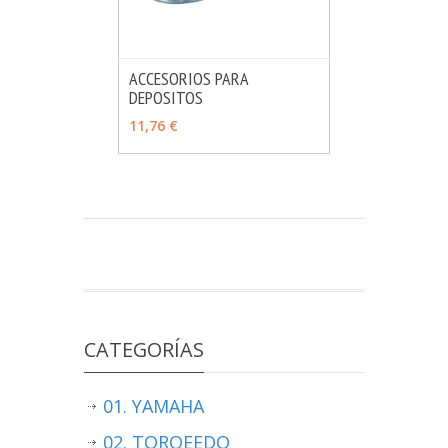
ACCESORIOS PARA
DEPOSITOS
MÁS INFO
VER OPCIONES
11,76 €
CATEGORÍAS
01. YAMAHA
02. TORQEEDO