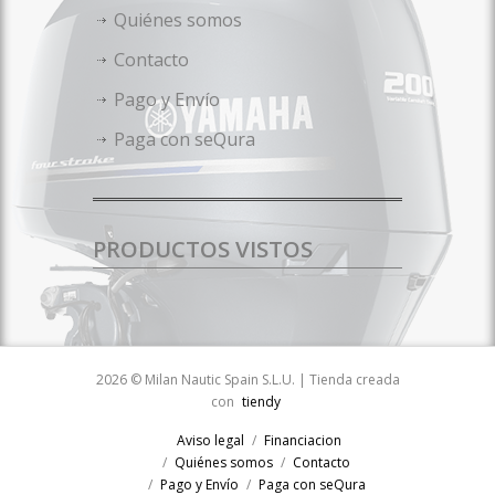
Quiénes somos
Contacto
Pago y Envío
Paga con seQura
PRODUCTOS VISTOS
2026 © Milan Nautic Spain S.L.U. | Tienda creada
con
tiendy
Aviso legal
Financiacion
Quiénes somos
Contacto
Pago y Envío
Paga con seQura