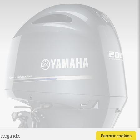
 navegando,
Permitir cookies
Quiénes somos
Contacto
Pago y Envío
Paga con seQura