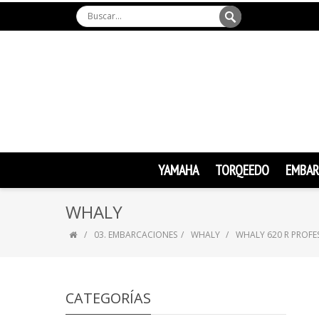
YAMAHA
TORQEEDO
EMBAR
WHALY
03. EMBARCACIONES
WHALY
WHALY 620 R PROFE
CATEGORÍAS