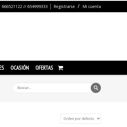
666521122 // 654999333
Registrarse
Mi cuenta
ES
OCASIÓN
OFERTAS