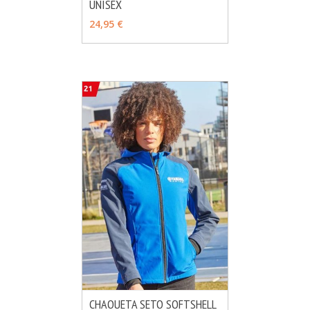
UNISEX
MÁS INFO
AÑADIR
24,95 €
CHAQUETA SETO SOFTSHELL