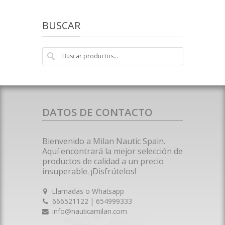
BUSCAR
DATOS DE CONTACTO
Bienvenido a Milan Nautic Spain.
Aquí encontrará la mejor selección de
productos de calidad a un precio
insuperable. ¡Disfrútelos!
Llamadas o Whatsapp
666521122 | 654999333
info@nauticamilan.com