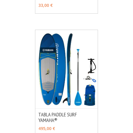
33,00 €
TABLA PADDLE SURF
YAMAHA®
MÁS INFO
AÑADIR
495,00 €