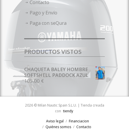
Contacto
Pago y Envío
Paga con seQura
PRODUCTOS VISTOS
CHAQUETA BALEY HOMBRE
SOFTSHELL PADDOCK AZUL
105.00 €
2026 © Milan Nautic Spain S.L.U. | Tienda creada
con
tiendy
Aviso legal
Financiacion
Quiénes somos
Contacto