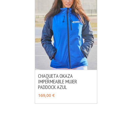
CHAQUETA OKAZA
IMPERMEABLE MUJER
MÁS INFO
AÑADIR
PADDOCK AZUL
169,00 €