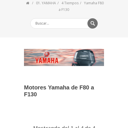
01. YAMAHA
4 Tiempos
Yamaha F80
a F130
Motores Yamaha de F80 a
F130