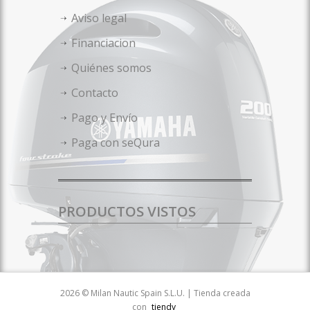
Aviso legal
Financiacion
Quiénes somos
Contacto
Pago y Envío
Paga con seQura
PRODUCTOS VISTOS
2026 © Milan Nautic Spain S.L.U. | Tienda creada
con
tiendy