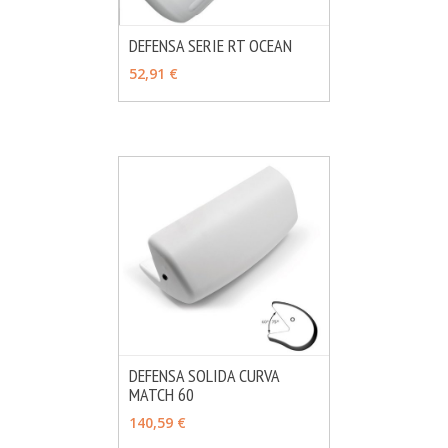
DEFENSA SERIE RT OCEAN
MÁS INFO
VER OPCIONES
52,91 €
DEFENSA SOLIDA CURVA
MATCH 60
MÁS INFO
VER OPCIONES
140,59 €