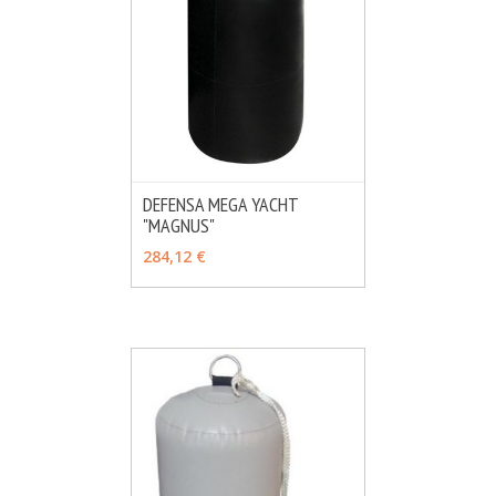
DEFENSA MEGA YACHT
"MAGNUS"
MÁS INFO
VER OPCIONES
284,12 €