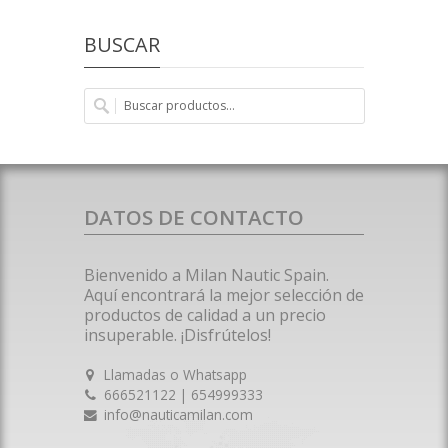
BUSCAR
DATOS DE CONTACTO
Bienvenido a Milan Nautic Spain.
Aquí encontrará la mejor selección de
productos de calidad a un precio
insuperable. ¡Disfrútelos!
Llamadas o Whatsapp
666521122 | 654999333
info@nauticamilan.com