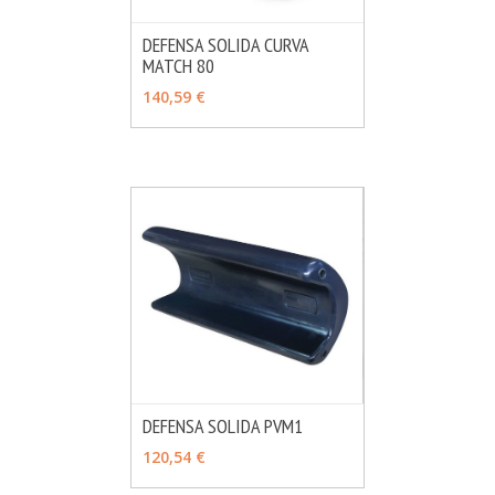
DEFENSA SOLIDA CURVA
MATCH 80
MÁS INFO
VER OPCIONES
140,59 €
DEFENSA SOLIDA PVM1
MÁS INFO
VER OPCIONES
120,54 €