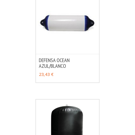
DEFENSA OCEAN
AZUL/BLANCO
MÁS INFO
VER OPCIONES
23,43 €