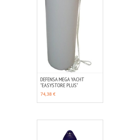
DEFENSA MEGA YACHT
"EASYSTORE PLUS"
MÁS INFO
VER OPCIONES
74,38 €