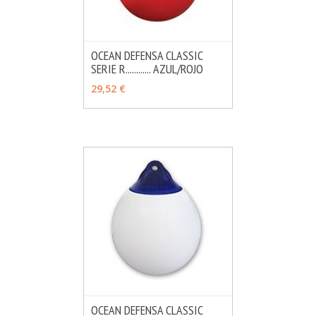
OCEAN DEFENSA CLASSIC
SERIE R............ AZUL/ROJO
MÁS INFO
VER OPCIONES
29,52 €
OCEAN DEFENSA CLASSIC