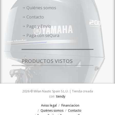
Quiénes somos
Contacto
Pago y Envío
Paga con seQura
PRODUCTOS VISTOS
2026 © Milan Nautic Spain S.L.U. | Tienda creada
con
tiendy
Aviso legal
Financiacion
Quiénes somos
Contacto