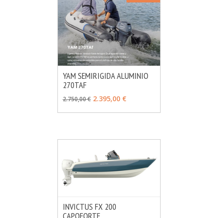
YAM SEMIRIGIDA ALUMINIO
270TAF
MÁS INFO
VER OPCIONES
2.395,00 €
2.750,00 €
INVICTUS FX 200
CAPOFORTE
MÁS INFO
CONSULTAR