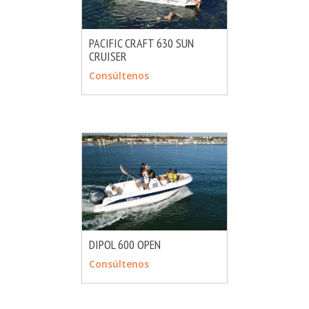
PACIFIC CRAFT 630 SUN
CRUISER
MÁS INFO
CONSULTAR
Consúltenos
DIPOL 600 OPEN
MÁS INFO
CONSULTAR
Consúltenos