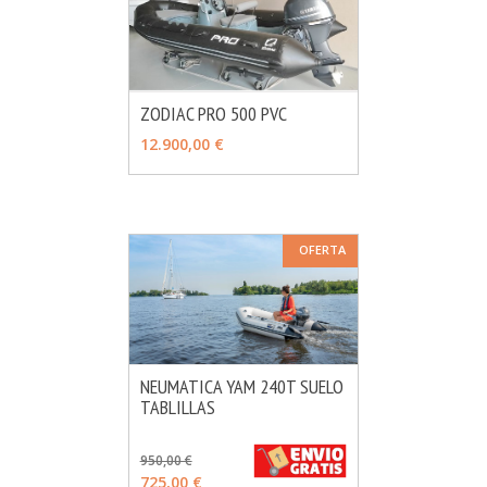
ZODIAC PRO 500 PVC
MÁS INFO
VER OPCIONES
12.900,00 €
OFERTA
NEUMATICA YAM 240T SUELO
TABLILLAS
MÁS INFO
VER OPCIONES
950,00 €
725,00 €