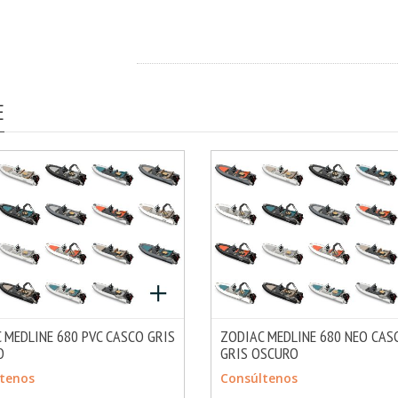
E
 MEDLINE 680 PVC CASCO GRIS
ZODIAC MEDLINE 680 NEO CAS
O
GRIS OSCURO
MÁS INFO
ULTAR
CONSULTAR
tenos
Consúltenos