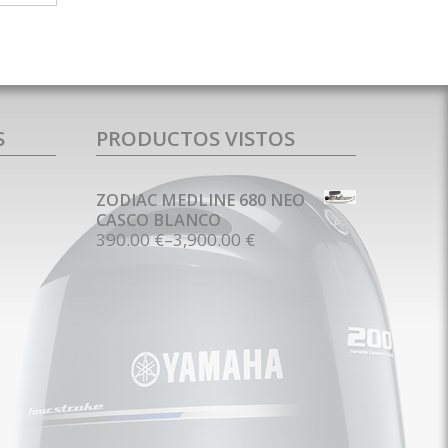
S
PRODUCTOS VISTOS
ZODIAC MEDLINE 680 NEO
CASCO BLANCO
390.00 €
–
3,900.00 €