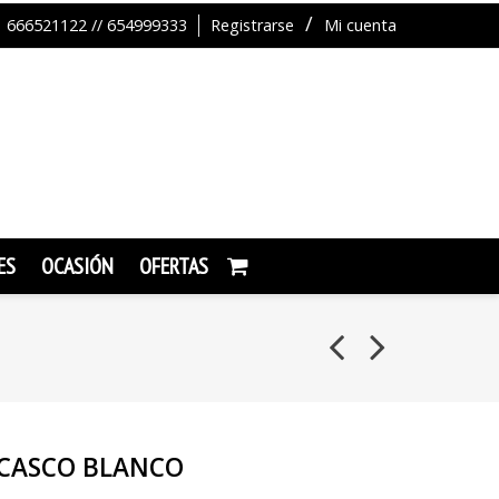
666521122 // 654999333
Registrarse
Mi cuenta
ES
OCASIÓN
OFERTAS
 CASCO BLANCO