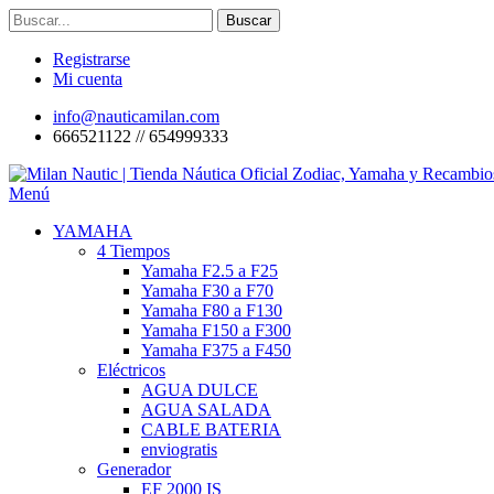
Registrarse
Mi cuenta
info@nauticamilan.com
666521122 // 654999333
Menú
YAMAHA
4 Tiempos
Yamaha F2.5 a F25
Yamaha F30 a F70
Yamaha F80 a F130
Yamaha F150 a F300
Yamaha F375 a F450
Eléctricos
AGUA DULCE
AGUA SALADA
CABLE BATERIA
enviogratis
Generador
EF 2000 IS