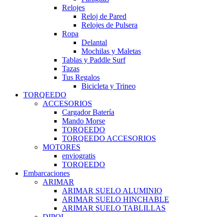
Relojes
Reloj de Pared
Relojes de Pulsera
Ropa
Delantal
Mochilas y Maletas
Tablas y Paddle Surf
Tazas
Tus Regalos
Bicicleta y Trineo
TORQEEDO
ACCESORIOS
Cargador Batería
Mando Morse
TORQEEDO
TORQEEDO ACCESORIOS
MOTORES
enviogratis
TORQEEDO
Embarcaciones
ARIMAR
ARIMAR SUELO ALUMINIO
ARIMAR SUELO HINCHABLE
ARIMAR SUELO TABLILLAS
DIPOL