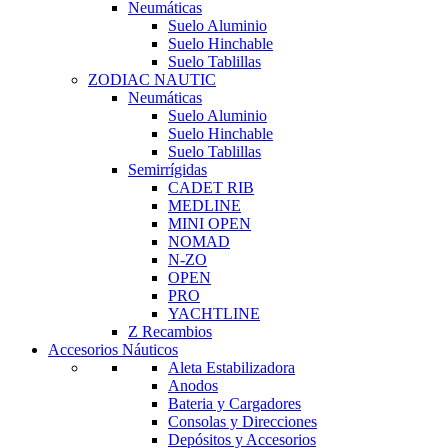
Neumáticas
Suelo Aluminio
Suelo Hinchable
Suelo Tablillas
ZODIAC NAUTIC
Neumáticas
Suelo Aluminio
Suelo Hinchable
Suelo Tablillas
Semirrígidas
CADET RIB
MEDLINE
MINI OPEN
NOMAD
N-ZO
OPEN
PRO
YACHTLINE
Z Recambios
Accesorios Náuticos
Aleta Estabilizadora
Anodos
Bateria y Cargadores
Consolas y Direcciones
Depósitos y Accesorios