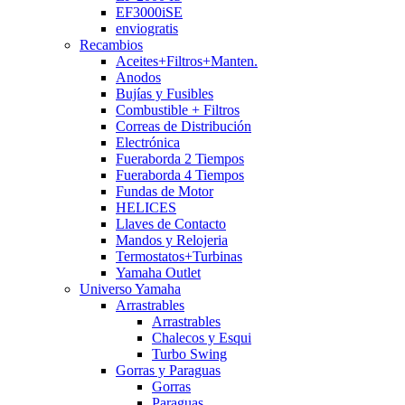
EF3000iSE
enviogratis
Recambios
Aceites+Filtros+Manten.
Anodos
Bujías y Fusibles
Combustible + Filtros
Correas de Distribución
Electrónica
Fueraborda 2 Tiempos
Fueraborda 4 Tiempos
Fundas de Motor
HELICES
Llaves de Contacto
Mandos y Relojeria
Termostatos+Turbinas
Yamaha Outlet
Universo Yamaha
Arrastrables
Arrastrables
Chalecos y Esqui
Turbo Swing
Gorras y Paraguas
Gorras
Paraguas