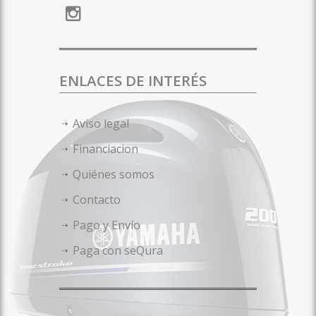
ENLACES DE INTERÉS
Aviso legal
Financiacion
Quiénes somos
Contacto
Pago y Envío
Paga con seQura