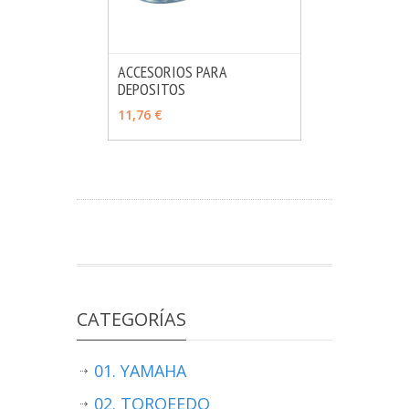
ACCESORIOS PARA
DEPOSITOS
MÁS INFO
VER OPCIONES
11,76 €
CATEGORÍAS
01. YAMAHA
02. TORQEEDO