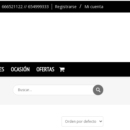
666521122 // 654999333
Registrarse
Mi cuenta
ES
OCASIÓN
OFERTAS