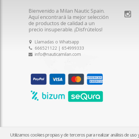
Bienvenido a Milan Nautic Spain.
Aquí encontrará la mejor selección
de productos de calidad a un
precio insuperable. ¡Disfrútelos!
Llamadas o Whatsapp
666521122 | 654999333
info@nauticamilan.com
Utilizamos cookies propias y de terceros para realizar análisis de us
2026 © Milan Nautic Spain S.L.U. | Tienda creada con
tiendy