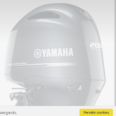
 navegando,
Permitir cookies
Quiénes somos
Contacto
Pago y Envío
Paga con seQura