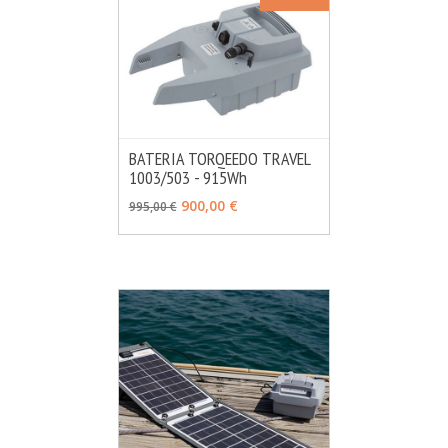
BATERIA TORQEEDO TRAVEL
1003/503 - 915Wh
MÁS INFO
AÑADIR
900,00 €
995,00 €