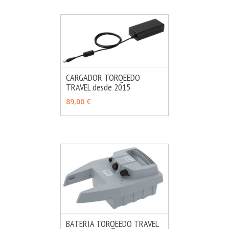
CARGADOR TORQEEDO
TRAVEL desde 2015
MÁS INFO
AÑADIR
89,00 €
BATERIA TORQEEDO TRAVEL