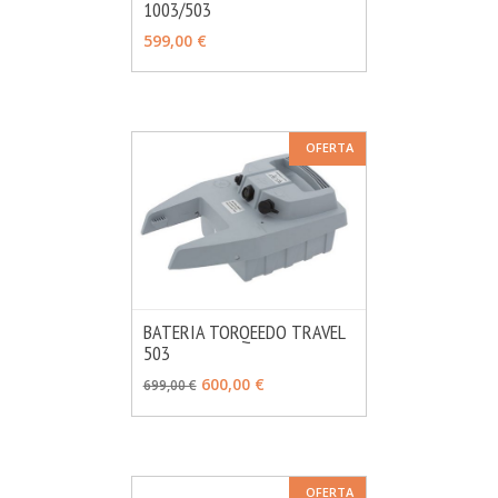
1003/503
MÁS INFO
CONSULTAR
599,00 €
OFERTA
BATERIA TORQEEDO TRAVEL
503
MÁS INFO
AÑADIR
600,00 €
699,00 €
OFERTA