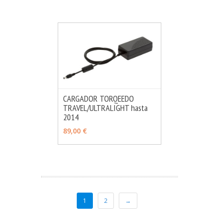
CARGADOR TORQEEDO
TRAVEL/ULTRALIGHT hasta
MÁS INFO
AÑADIR
2014
89,00 €
1
2
→