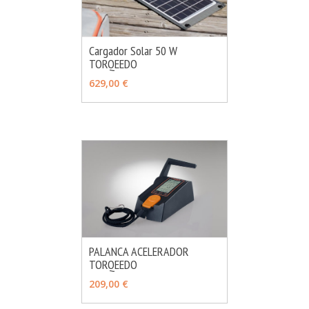
Cargador Solar 50 W
TORQEEDO
MÁS INFO
AÑADIR
629,00 €
PALANCA ACELERADOR
TORQEEDO
MÁS INFO
AÑADIR
209,00 €