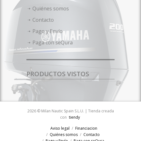
Quiénes somos
Contacto
Pago y Envío
Paga con seQura
PRODUCTOS VISTOS
2026 © Milan Nautic Spain S.L.U. | Tienda creada
con
tiendy
Aviso legal
Financiacion
Quiénes somos
Contacto
Pago y Envío
Paga con seQura