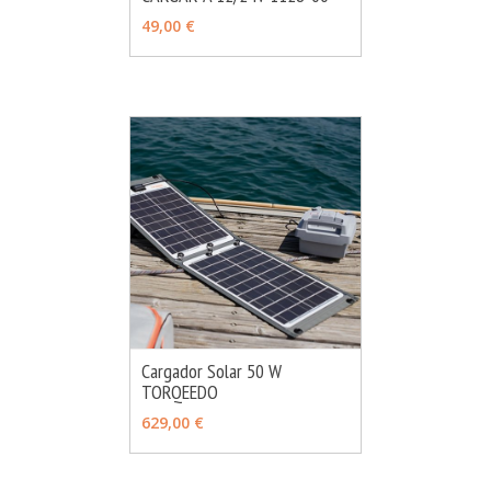
49,00 €
Cargador Solar 50 W
TORQEEDO
MÁS INFO
AÑADIR
629,00 €