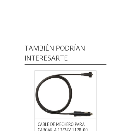
TAMBIÉN PODRÍAN
INTERESARTE
CABLE DE MECHERO PARA
CARGAR A 12/24V 1128-00
MÁS INFO
AÑADIR