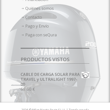
Quiénes somos
Contacto
Pago y Envío
Paga con seQura
PRODUCTOS VISTOS
CABLE DE CARGA SOLAR PARA
TRAVEL y ULTRALIGHT 1997-
00
69.00 €
2026 © Milan Nautic Spain S.L.U. | Tienda creada