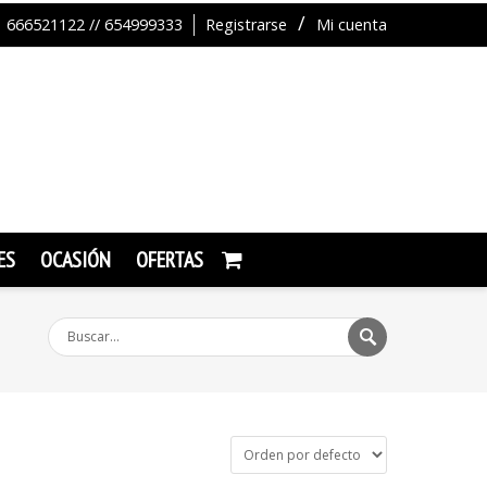
666521122 // 654999333
Registrarse
Mi cuenta
ES
OCASIÓN
OFERTAS