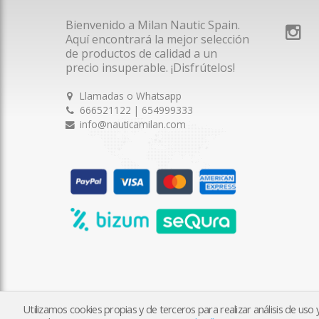
Bienvenido a Milan Nautic Spain.
Aquí encontrará la mejor selección
de productos de calidad a un
precio insuperable. ¡Disfrútelos!
Llamadas o Whatsapp
666521122 | 654999333
info@nauticamilan.com
Utilizamos cookies propias y de terceros para realizar análisis de us
2026 © Milan Nautic Spain S.L.U. | Tienda creada con
tiendy