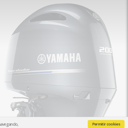
 navegando,
Permitir cookies
Quiénes somos
Contacto
Pago y Envío
Paga con seQura