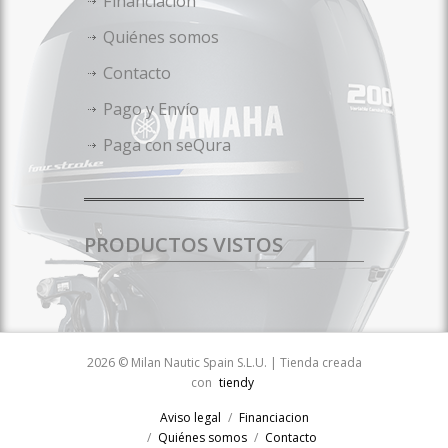
Financiacion
Quiénes somos
Contacto
Pago y Envío
Paga con seQura
PRODUCTOS VISTOS
2026 © Milan Nautic Spain S.L.U. | Tienda creada
con
tiendy
Aviso legal
Financiacion
Quiénes somos
Contacto