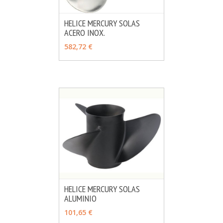
HELICE MERCURY SOLAS
ACERO INOX.
MÁS INFO
VER OPCIONES
582,72 €
HELICE MERCURY SOLAS
ALUMINIO
MÁS INFO
VER OPCIONES
101,65 €