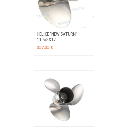
HELICE "NEW SATURN"
11,3/8X12
MÁS INFO
CONSULTAR
357,35 €