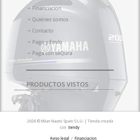
Financiacion
Quiénes somos
Contacto
Pago y Envío
Paga con seQura
PRODUCTOS VISTOS
2026 © Milan Nautic Spain S.L.U. | Tienda creada
con
tiendy
Aviso legal
Financiacion