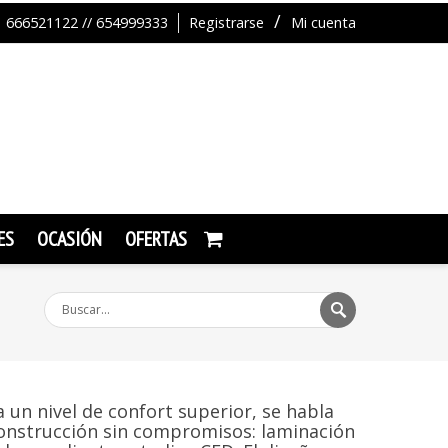
666521122 // 654999333
Registrarse
Mi cuenta
ES
OCASIÓN
OFERTAS
a un nivel de confort superior, se habla
construcción sin compromisos: laminación