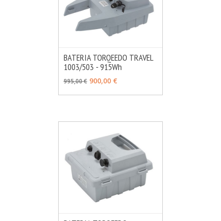
BATERIA TORQEEDO TRAVEL
1003/503 - 915Wh
MÁS INFO
AÑADIR
900,00 €
995,00 €