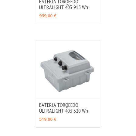
BATERIA TORQEEDO
ULTRALIGHT 403 915 Wh
MÁS INFO
AÑADIR
939,00 €
BATERIA TORQEEDO
ULTRALIGHT 403 320 Wh
MÁS INFO
AÑADIR
519,00 €