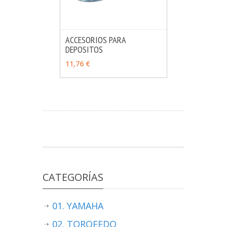
ACCESORIOS PARA
DEPOSITOS
MÁS INFO
VER OPCIONES
11,76 €
CATEGORÍAS
01. YAMAHA
02. TORQEEDO