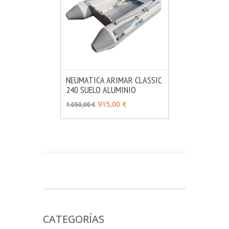
NEUMATICA ARIMAR CLASSIC
240 SUELO ALUMINIO
MÁS INFO
VER OPCIONES
915,00 €
1.050,00 €
CATEGORÍAS