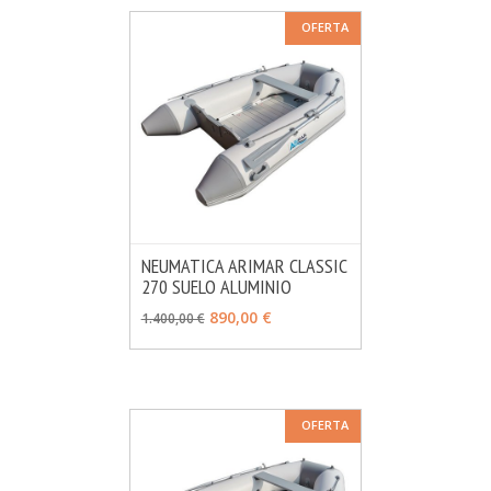
OFERTA
NEUMATICA ARIMAR CLASSIC
270 SUELO ALUMINIO
MÁS INFO
VER OPCIONES
890,00 €
1.400,00 €
OFERTA