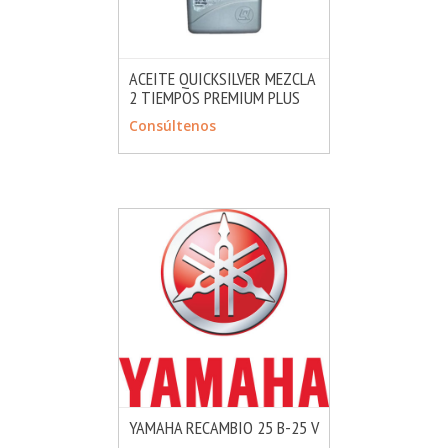
ACEITE QUICKSILVER MEZCLA
2 TIEMPOS PREMIUM PLUS
MÁS INFO
CONSULTAR
Consúltenos
YAMAHA RECAMBIO 25 B-25 V
MÁS INFO
VER OPCIONES