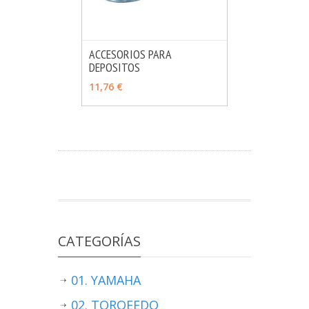
ACCESORIOS PARA
DEPOSITOS
MÁS INFO
VER OPCIONES
11,76 €
CATEGORÍAS
01. YAMAHA
02. TORQEEDO