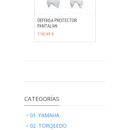
DEFENSA PROTECTOR
PANTALAN
MÁS INFO
VER OPCIONES
118,49 €
CATEGORÍAS
01. YAMAHA
02. TORQEEDO