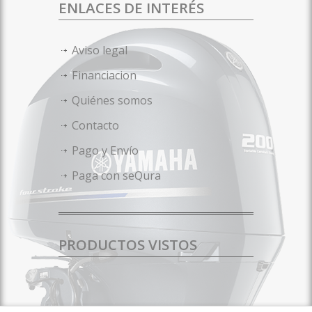
ENLACES DE INTERÉS
Aviso legal
Financiacion
Quiénes somos
Contacto
Pago y Envío
Paga con seQura
PRODUCTOS VISTOS