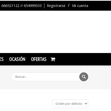
666521122 // 654999333
Registrarse
Mi cuenta
ES
OCASIÓN
OFERTAS