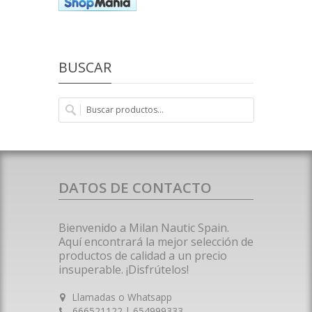
BUSCAR
DATOS DE CONTACTO
Bienvenido a Milan Nautic Spain.
Aquí encontrará la mejor selección de
productos de calidad a un precio
insuperable. ¡Disfrútelos!
Llamadas o Whatsapp
666521122 | 654999333