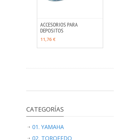
ACCESORIOS PARA
DEPOSITOS
MÁS INFO
VER OPCIONES
11,76 €
CATEGORÍAS
01. YAMAHA
02. TORQEEDO