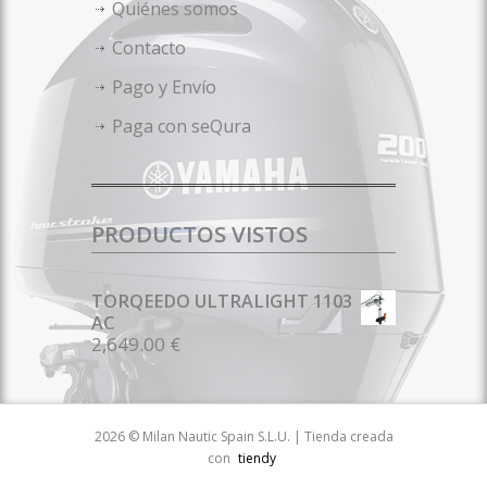
Quiénes somos
Contacto
Pago y Envío
Paga con seQura
PRODUCTOS VISTOS
TORQEEDO ULTRALIGHT 1103
AC
2,649.00 €
2026 © Milan Nautic Spain S.L.U. | Tienda creada
con
tiendy