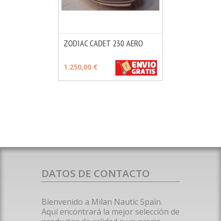
ZODIAC CADET 230 AERO
MÁS INFO
VER OPCIONES
1.250,00 €
DATOS DE CONTACTO
Bienvenido a Milan Nautic Spain.
Aquí encontrará la mejor selección de