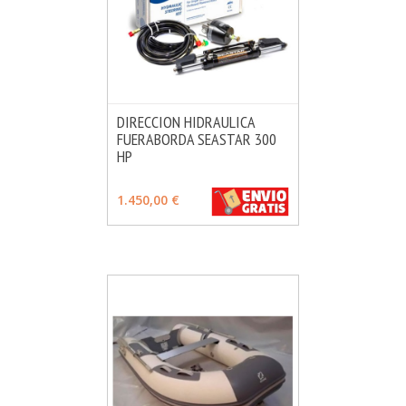
DIRECCION HIDRAULICA
FUERABORDA SEASTAR 300
MÁS INFO
VER OPCIONES
HP
1.450,00 €