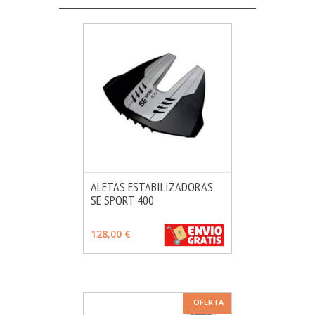
ALETAS ESTABILIZADORAS
SE SPORT 400
MÁS INFO
AÑADIR
128,00 €
OFERTA