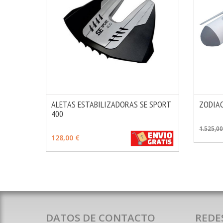
ALETAS ESTABILIZADORAS SE SPORT
ZODIAC
400
MÁS INFO
AÑADIR
VER 
1.525,00
128,00 €
DATOS DE CONTACTO
REDE