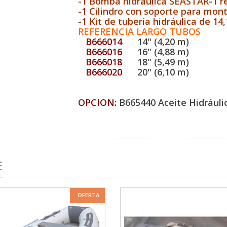
-1 Bomba hidráulica SEASTAR-1 re
-1 Cilindro con soporte para mont
-1 Kit de tubería hidráulica de 14,
REFERENCIA LARGO TUBOS
B666014
14" (4,20 m)
B666016
16" (4,88 m)
B666018
18" (5,49 m)
B666020
20" (6,10 m)
OPCION:
B665440 Aceite Hidráulic
E
OFERTA