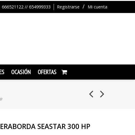
666521122 // 654999333
Registrarse
Mi cuenta
ES
OCASIÓN
OFERTAS
HP
UERABORDA SEASTAR 300 HP