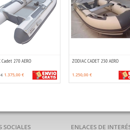
 Cadet 270 AERO
ZODIAC CADET 230 AERO
MÁS INFO
OPCIONES
VER OPCIONES
1.375,00 €
1.250,00 €
 €
S SOCIALES
ENLACES DE INTERÉ