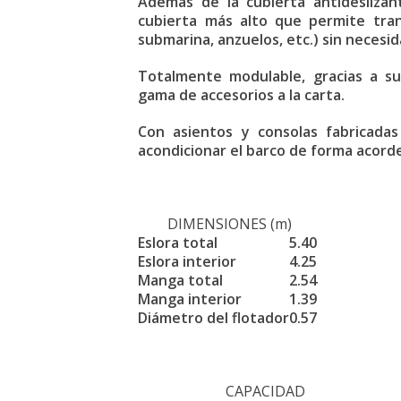
Además de la cubierta antidesliza
cubierta más alto que permite tran
submarina, anzuelos, etc.) sin necesid
Totalmente modulable, gracias a su
gama de accesorios a la carta.
Con asientos y consolas fabricadas
acondicionar el barco de forma acor
DIMENSIONES (m)
Eslora total
5.40
Eslora interior
4.25
Manga total
2.54
Manga interior
1.39
Diámetro del flotador
0.57
CAPACIDAD