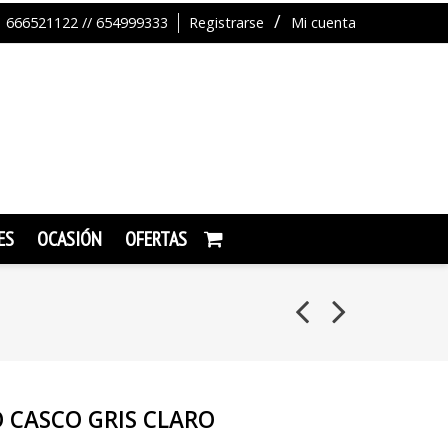
666521122 // 654999333
Registrarse
Mi cuenta
ES
OCASIÓN
OFERTAS
 CASCO GRIS CLARO