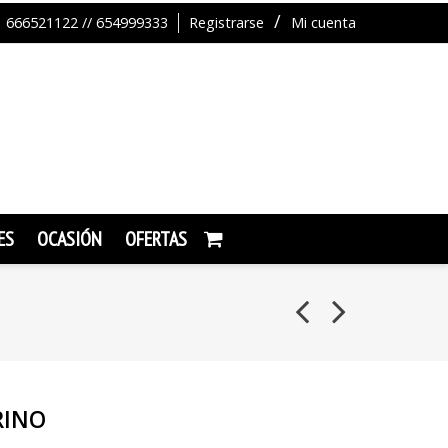
666521122 // 654999333
Registrarse
Mi cuenta
ES
OCASIÓN
OFERTAS
RINO