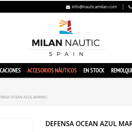
info@nauticamilan.com
CACIONES
ACCESORIOS NÁUTICOS
EN STOCK
REMOLQU
FENSA OCEAN AZUL MARINO
DEFENSA OCEAN AZUL MA