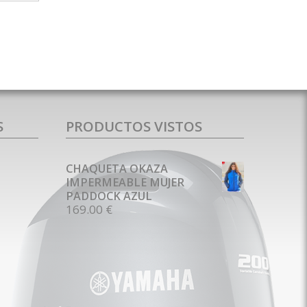
S
PRODUCTOS VISTOS
CHAQUETA OKAZA
IMPERMEABLE MUJER
PADDOCK AZUL
169.00 €