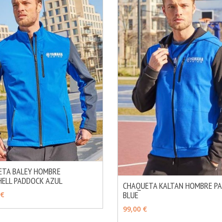
ETA BALEY HOMBRE
ELL PADDOCK AZUL
MÁS INFO
IR
CHAQUETA KALTAN HOMBRE P
BLUE
 €
AÑADIR
99,00 €