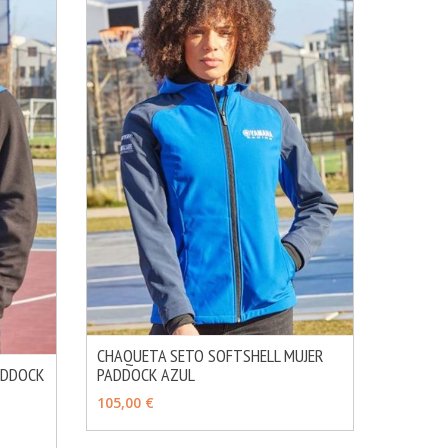
CHAQUETA SETO SOFTSHELL MUJER
PADDOCK AZUL
ADDOCK
MÁS INFO
AÑADIR
MÁS INFO
105,00 €