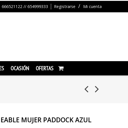
666521122 // 654999333
Registrarse
Mi cuenta
ES
OCASIÓN
OFERTAS
EABLE MUJER PADDOCK AZUL