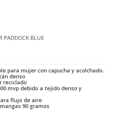
ER PADDOCK BLUE
le para mujer con
capucha y acolchado.
astán denso
r reciclado
000 mvp debido
a tejido denso y
ara flujo de aire
y mangas 90
gramos