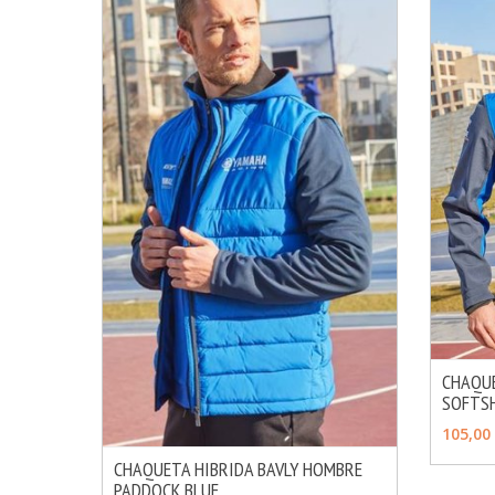
CHAQU
SOFTSH
AÑAD
105,00
CHAQUETA HIBRIDA BAVLY HOMBRE
PADDOCK BLUE
MÁS INFO
AÑADIR