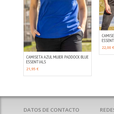
CAMISE
ESSENT
AÑAD
22,00 
CAMISETA AZUL MUJER PADDOCK BLUE
ESSENTIALS
MÁS INFO
AÑADIR
21,95 €
DATOS DE CONTACTO
REDE