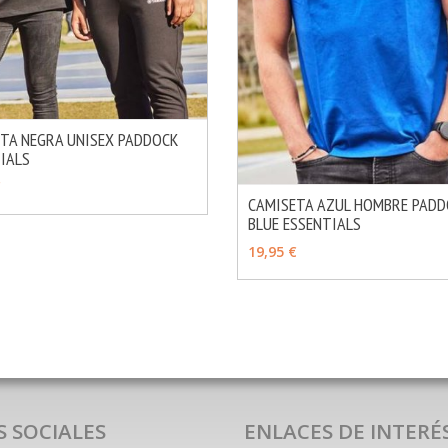
TA NEGRA UNISEX PADDOCK
IALS
MÁS INFO
IR
€
CAMISETA AZUL HOMBRE PAD
BLUE ESSENTIALS
AÑADIR
19,95 €
S SOCIALES
ENLACES DE INTERÉ