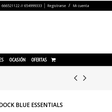
666521122 // 654999333
Registrarse
Mi cuenta
ES
OCASIÓN
OFERTAS
DOCK BLUE ESSENTIALS